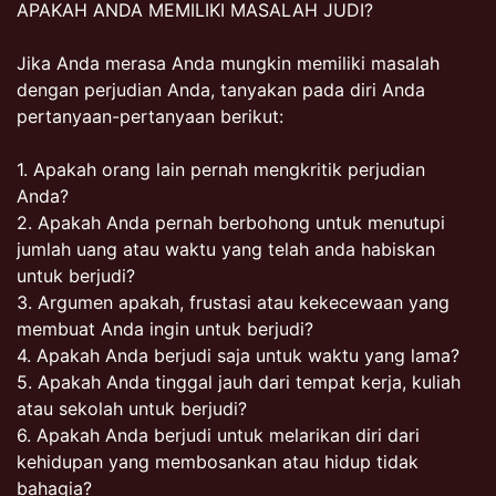
APAKAH ANDA MEMILIKI MASALAH JUDI?
Jika Anda merasa Anda mungkin memiliki masalah
dengan perjudian Anda, tanyakan pada diri Anda
pertanyaan-pertanyaan berikut:
1. Apakah orang lain pernah mengkritik perjudian
Anda?
2. Apakah Anda pernah berbohong untuk menutupi
jumlah uang atau waktu yang telah anda habiskan
untuk berjudi?
3. Argumen apakah, frustasi atau kekecewaan yang
membuat Anda ingin untuk berjudi?
4. Apakah Anda berjudi saja untuk waktu yang lama?
5. Apakah Anda tinggal jauh dari tempat kerja, kuliah
atau sekolah untuk berjudi?
6. Apakah Anda berjudi untuk melarikan diri dari
kehidupan yang membosankan atau hidup tidak
bahagia?