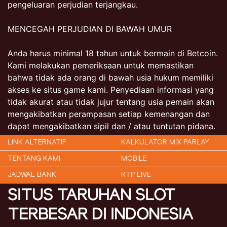
pengeluaran perjudian terjangkau.
MENCEGAH PERJUDIAN DI BAWAH UMUR
Anda harus minimal 18 tahun untuk bermain di Betcoin.
Kami melakukan pemeriksaan untuk memastikan
bahwa tidak ada orang di bawah usia hukum memiliki
akses ke situs game kami. Penyediaan informasi yang
tidak akurat atau tidak jujur tentang usia pemain akan
mengakibatkan perampasan setiap kemenangan dan
dapat mengakibatkan sipil dan / atau tuntutan pidana.
LINK ALTERNATIF
KALKULATOR MIX PARLAY
TENTANG KAMI
MOBILE
JADWAL BANK
RTP LIVE
SITUS TARUHAN SLOT
TERBESAR DI INDONESIA