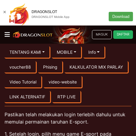
×
DRAGONSLOT
Download
DRAGONSLOT Mobile App
MASUK
DAFTAR
TENTANG KAMI
MOBILE
Info
voucher88
Phising
KALKULATOR MIX PARLAY
Video Tutorial
video-website
LINK ALTERNATIF
RTP LIVE
Pastikan telah melakukan login terlebih dahulu untuk
memulai permainan taruhan E-sport.
1. Setelah login, pilih menu game E-sport pada