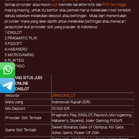
Setiap provider atau mesin
slot
memiliki karakteristik dan
RTP tertinggi
masing masing , untuk itu bettor atau pemain harus melakukan riset terlebih
dahulu sebelum melakukan deposit atau bettingan . Mulai dari menentukan
provider mana yang akan dipilih untuk melakukan bettingan atau menacari
jackpot,berikut provider slot yang populer di indonesia :
1.IDNSLOT
2.PRAGMATIC PLAY
3.PGSOFT
4.HABANERO
5.MICROGAMING
6.PLAYTEQ
7.PLAYNGO
8.CQ9
TENTANG SITUS JUDI
SLOT ONLINE
DRAGONSLOT
Website
DRAGONSLOT
Mata Uang
Indonesian Rupiah (IDR)
Min Deposit
10.000 IDR
Pragmatic Play, IDNSLOT, Playtech, Microgaming,
Provider Slot Terbaik
Habanero, Skywind, Joker Gaming, PGSoft
Sweet Bonanza, Gate of Olympus, Koi Gate,
Game Slot Terbaik
Aztec Gems, Power Of Odin